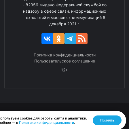
- 82356 выдано Федеральной службой по
надзору в сфере связи, информационных
технологий и массовых коммуникаций 8
декабря 2021 г.
Политика конфиденциальности
Пользовательское соглашение
12+
© 2008—2025 ГАУ ЧАО «Издательство «Крайний Север»
спользуем cookies для работы сайта и аналитики.
Принять
Разработано RASA
робнее — в
Политике конфиденциальности
.