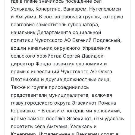
где в плане значилось посещение сёл
Уэлькаль, Конергино, Ванкарем, Нутепельмен
и Амгуэма. В состав рабочей группы, которую
возглавил заместитель губернатора,
начальник Департамента социальной
политики Чукотского АО Евгений Подлесный,
вошли начальник окружного Управления
сельского хозяйства Сергей Давидюк,
директор Фонда развития экономики и
прямых инвестиций Чукотского АО Ольга
Плотникова и другие должностные лица.
Также к группе присоединились
представители муниципалитета, включая
главу городского округа Эгвекинот Романа
Коркишко. – В связи с погодными условиями,
кроме самого посёлка Эгвекинот, нам удалось
посетить сёла Амгуэма, Уэлькаль и
Конергино. Нутепельмен и Ванкарем стоят в