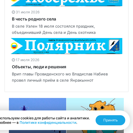
31 июля 2026
В честь родного села
В селе Уэлен 18 июля состоялся праздник,
объединивший День села и День охотника
17 июля 2026
Объекты, люди и решения
Врип главы Провиденского мо Владислав Набиев
провел личный приём в селе Янракыннот
спользуем cookies для работы сайта и аналитики.
Принять
робнее — в
Политике конфиденциальности
.