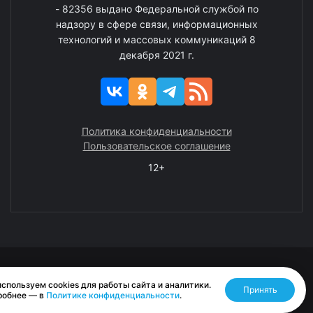
- 82356 выдано Федеральной службой по
надзору в сфере связи, информационных
технологий и массовых коммуникаций 8
декабря 2021 г.
Политика конфиденциальности
Пользовательское соглашение
12+
© 2008—2025 ГАУ ЧАО «Издательство «Крайний Север»
спользуем cookies для работы сайта и аналитики.
Принять
Разработано RASA
робнее — в
Политике конфиденциальности
.