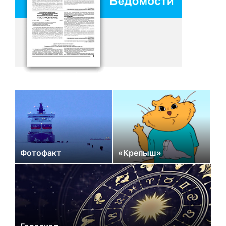
Фотофакт
«Крепыш»