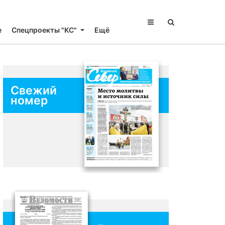
е
Спецпроекты "КС"
Ещё
Свежий
номер