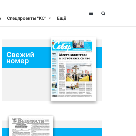
е
Спецпроекты "КС"
Ещё
Свежий
номер