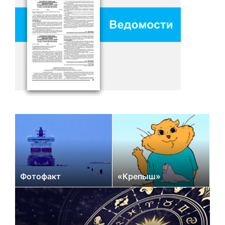
Фотофакт
«Крепыш»