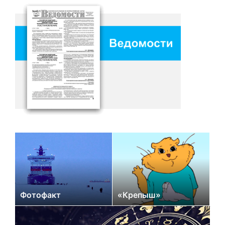
Фотофакт
«Крепыш»