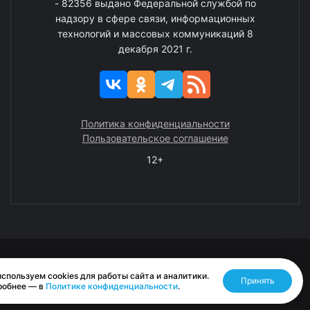
- 82356 выдано Федеральной службой по
надзору в сфере связи, информационных
технологий и массовых коммуникаций 8
декабря 2021 г.
Политика конфиденциальности
Пользовательское соглашение
12+
© 2008—2025 ГАУ ЧАО «Издательство «Крайний Север»
спользуем cookies для работы сайта и аналитики.
Принять
Разработано RASA
робнее — в
Политике конфиденциальности
.