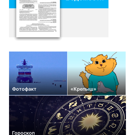
Фотофакт
«Крепыш»
Гороскоп