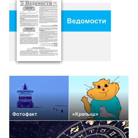
Фотофакт
«Крепыш»