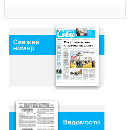
Свежий
номер