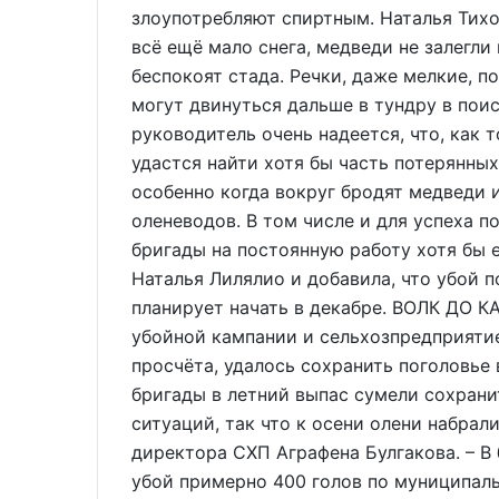
злоупотребляют спиртным. Наталья Тихо
всё ещё мало снега, медведи не залегли
беспокоят стада. Речки, даже мелкие, п
могут двинуться дальше в тундру в пои
руководитель очень надеется, что, как
удастся найти хотя бы часть потерянных
особенно когда вокруг бродят медведи 
оленеводов. В том числе и для успеха п
бригады на постоянную работу хотя бы 
Наталья Лилялио и добавила, что убой 
планирует начать в декабре. ВОЛК ДО
убойной кампании и сельхозпредприятие
просчёта, удалось сохранить поголовье 
бригады в летний выпас сумели сохрани
ситуаций, так что к осени олени набрал
директора СХП Аграфена Булгакова. – 
убой примерно 400 голов по муниципаль