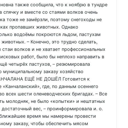
новна также сообщила, что к ноябрю в тундре
 в спячку и вместе со стаями волков очень
ока тоже не замёрзли, поэтому снегоходы не
сках пропавших животных. Однако
 только водоёмы покроются льдом, пастухам
 животных. – Конечно, это трудно сделать,
и стаи волков и не хватает профессиональных
оисковых работ, было бы неплохо направить в
ещё четырёх пастухов, – резюмировала
по муниципальному заказу хозяйство
 КАНЧАЛАНА ЕЩЁ НЕ ДОШЁЛ Готовится к
 «Канчаланский», где, по данным осеннего
во всех шести оленеводческих бригадах. – Все
ть молодняк, не было «копытки» и нештатных
и достаточный вес, – проинформировала и. о.
В ближайшее время мы намерены провести
ному заказу, чтобы обеспечить мясом