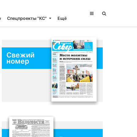
е
Спецпроекты "КС"
Ещё
Свежий
номер