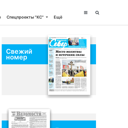
е
Спецпроекты "КС"
Ещё
Свежий
номер