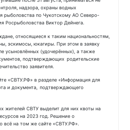
контроля, надзора, охраны водных
ия рыболовства по Чукотскому АО Северо-
ия Росрыболовства Виктор Дейнега.
ждане, относящиеся к таким национальностям,
ены, эскимосы, юкагиры. При этом в заявку
ле усыновлённых (удочерённых), а также
кументов, подтверждающих родительские
ечительство заявителя.
йте «СВТУ.РФ» в разделе «Информация для
рта и документа, подтверждающего
х жителей СВТУ выделит для них квоты на
есурсов на 2023 год. Решение о
о всё на том же сайте «СВТУ.РФ».