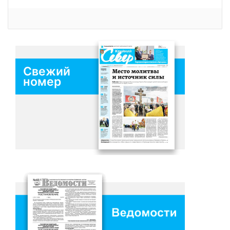
Свежий
номер