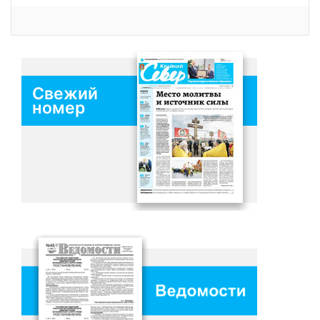
Свежий
номер