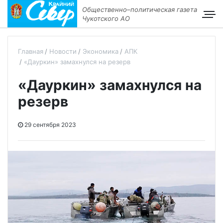
Общественно–политическая газета
Чукотского АО
Главная
Новости
Экономика
АПК
«Дауркин» замахнулся на резерв
«Дауркин» замахнулся на
резерв
29 сентября 2023