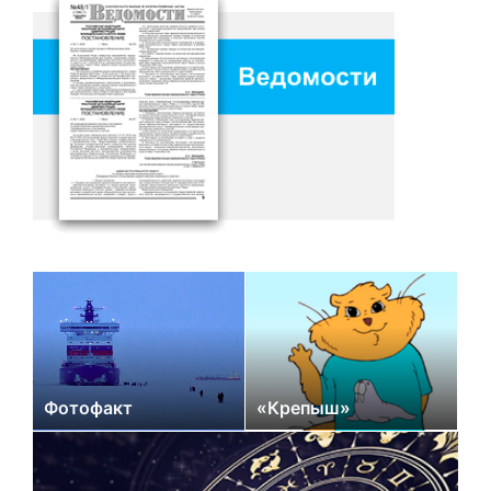
Фотофакт
«Крепыш»