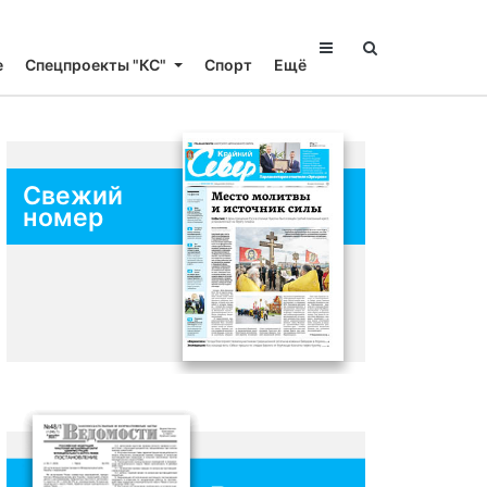
е
Спецпроекты "КС"
Спорт
Ещё
Свежий
номер