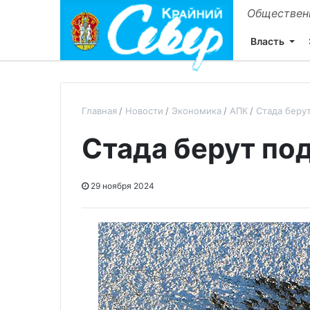
Общественн
Власть
Главная
Новости
Экономика
АПК
Стада беру
Стада берут по
29 ноября 2024