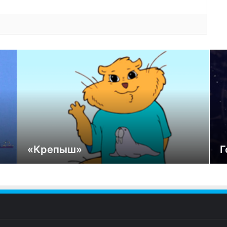
«Крепыш»
Г