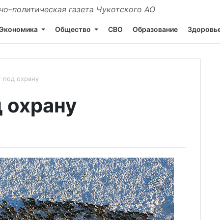
о–политическая газета Чукотского АО
Экономика
Общество
СВО
Образование
Здоровь
т под охрану
д охрану