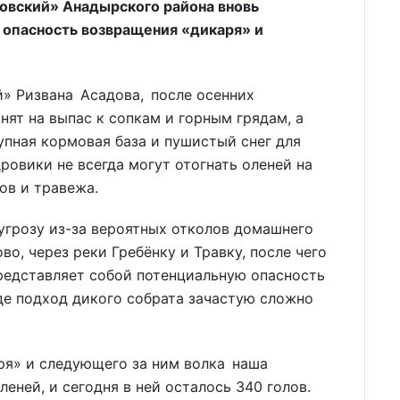
овский» Анадырского района вновь
– опасность возвращения «дикаря» и
» Ризвана Асадова, после осенних
нят на выпас к сопкам и горным грядам, а
упная кормовая база и пушистый снег для
овики не всегда могут отогнать оленей на
ов и травежа.
угрозу из-за вероятных отколов домашнего
во, через реки Гребёнку и Травку, после чего
редставляет собой потенциальную опасность
где подход дикого собрата зачастую сложно
ря» и следующего за ним волка наша
еней, и сегодня в ней осталось 340 голов.