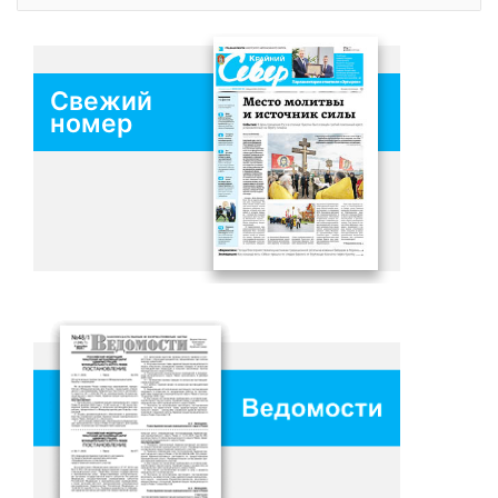
Свежий
номер