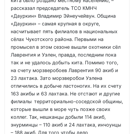
кита было роздано местному населению, –
рассказал председатель ТСО КМНЧ
«Дауркин» Владимир Эйнеучейвун. Община
«Дауркин» – самая крупная в округе,
насчитывает пять филиалов в национальных
сёлах Чукотского района. Первыми на
промысел в этом сезоне вышли охотники сёл
Лаврентия и Уэлен, правда, последним пока
так и не удалось добыть кита. Помимо того,
на счету морзверобоев Лаврентия 90 акиб и
23 лахтака. Зато морзверобои Уэлена
отличились в добыче ластоногих. На их счету
163 акибы и 63 лахтака. Не отстают и другие
филиалы территориально-соседской общины,
которые вышли в море чуть позже своих
коллег. Так, нешканцы добыли 114 акиб,
энурминцы – 110 акиб и 24 лахтака, инчоунцы
– 188 акиб. Для того чтобы дело