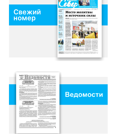
Свежий
номер