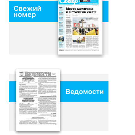
Свежий
номер