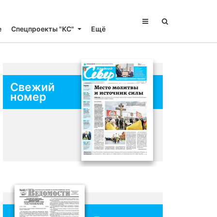
е
Спецпроекты "КС"
Ещё
Свежий
номер