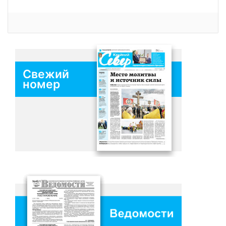
Свежий
номер