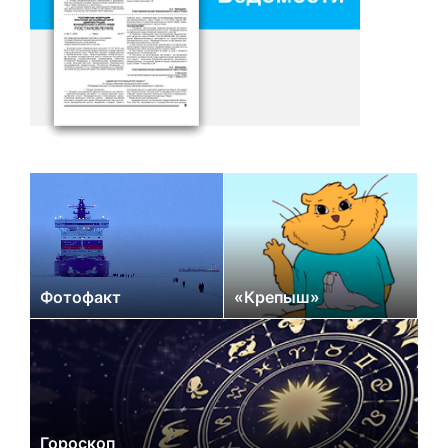
Фотофакт
«Крепыш»
Гороскоп