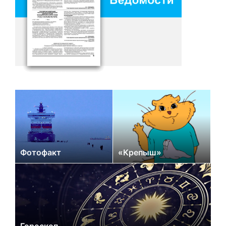
Фотофакт
«Крепыш»