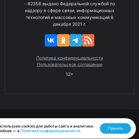
- 82356 выдано Федеральной службой по
надзору в сфере связи, информационных
технологий и массовых коммуникаций 8
декабря 2021 г.
Политика конфиденциальности
Пользовательское соглашение
12+
© 2008—2025 ГАУ ЧАО «Издательство «Крайний Север»
спользуем cookies для работы сайта и аналитики.
Принять
Разработано RASA
робнее — в
Политике конфиденциальности
.