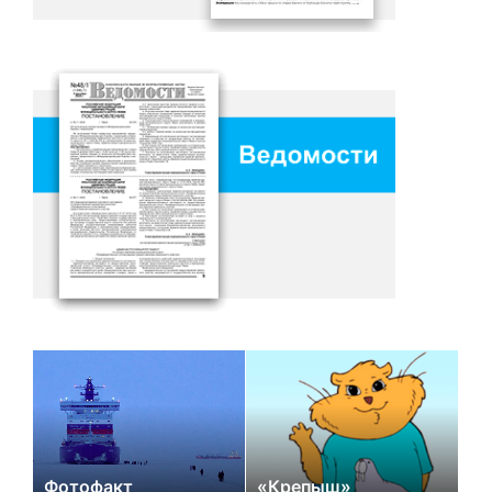
Фотофакт
«Крепыш»