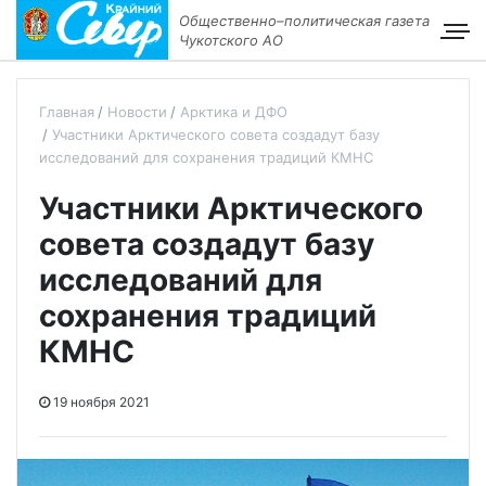
Общественно–политическая газета
Чукотского АО
Главная
Новости
Арктика и ДФО
Участники Арктического совета создадут базу
исследований для сохранения традиций КМНС
Участники Арктического
совета создадут базу
исследований для
сохранения традиций
КМНС
19 ноября 2021