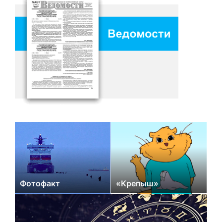
Фотофакт
«Крепыш»