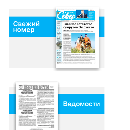
Свежий
номер