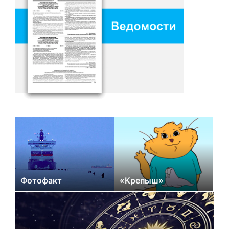
Фотофакт
«Крепыш»