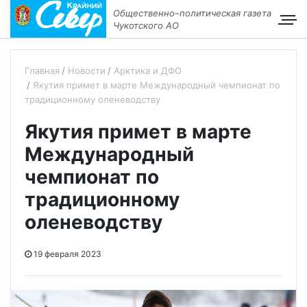
Общественно–политическая газета
Чукотского АО
Главная
Новости
Арктика и ДФО
Якутия примет в марте Международный чемпионат по
традиционному оленеводству
Якутия примет в марте
Международный
чемпионат по
традиционному
оленеводству
19 февраля 2023