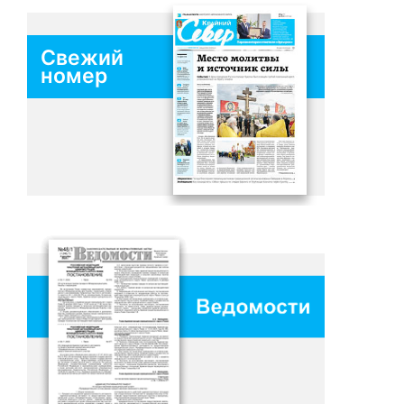
Свежий
номер