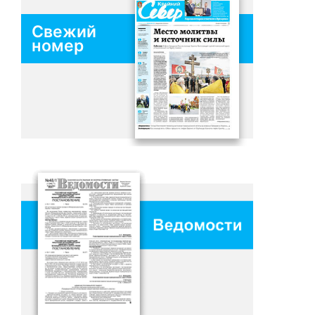
Свежий
номер