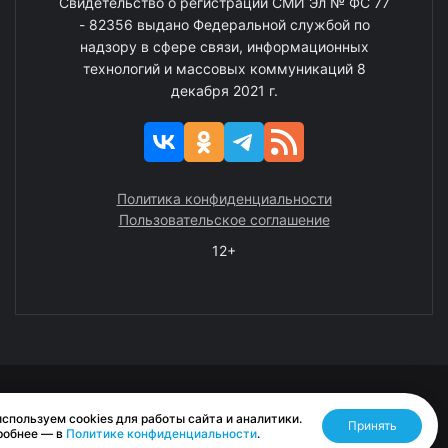
Свидетельство о регистрации СМИ Эл № ФС 77
- 82356 выдано Федеральной службой по
надзору в сфере связи, информационных
технологий и массовых коммуникаций 8
декабря 2021 г.
Политика конфиденциальности
Пользовательское соглашение
12+
© 2008—2025 ГАУ ЧАО «Издательство «Крайний Север»
спользуем cookies для работы сайта и аналитики.
Принять
Разработано RASA
робнее — в
Политике конфиденциальности
.