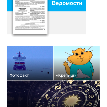
Фотофакт
«Крепыш»