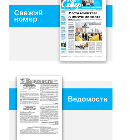
Свежий
номер