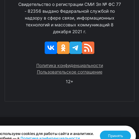
Свидетельство о регистрации СМИ Эл № ФС 77
- 82356 выдано Федеральной службой по
надзору в сфере связи, информационных
технологий и массовых коммуникаций 8
декабря 2021 г.
Политика конфиденциальности
Пользовательское соглашение
12+
© 2008—2025 ГАУ ЧАО «Издательство «Крайний Север»
спользуем cookies для работы сайта и аналитики.
Принять
Разработано RASA
робнее — в
Политике конфиденциальности
.