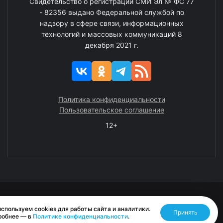
Свидетельство о регистрации СМИ Эл № ФС 77
- 82356 выдано Федеральной службой по
надзору в сфере связи, информационных
технологий и массовых коммуникаций 8
декабря 2021 г.
Политика конфиденциальности
Пользовательское соглашение
12+
© 2008—2025 ГАУ ЧАО «Издательство «Крайний Север»
спользуем cookies для работы сайта и аналитики.
Принять
Разработано RASA
робнее — в
Политике конфиденциальности
.