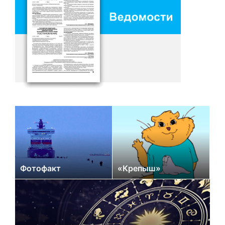
Фотофакт
«Крепыш»