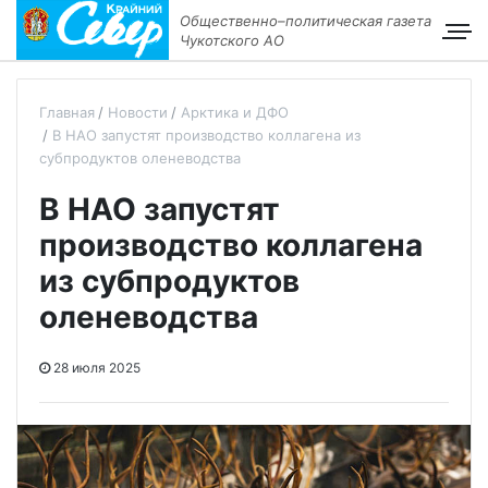
Общественно–политическая газета
Чукотского АО
Главная
Новости
Арктика и ДФО
В НАО запустят производство коллагена из
субпродуктов оленеводства
В НАО запустят
производство коллагена
из субпродуктов
оленеводства
28 июля 2025