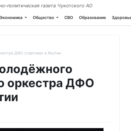
о–политическая газета Чукотского АО
Экономика
Общество
СВО
Образование
Здоровь
кестра ДФО стартовал в Якутии
молодёжного
о оркестра ДФО
тии