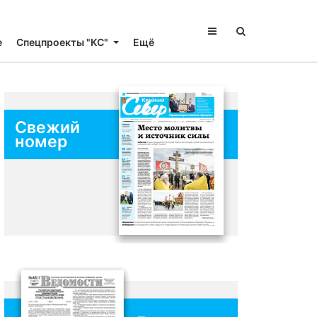
е
Спецпроекты "КС"
Ещё
Свежий
номер