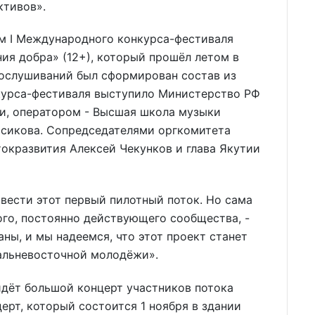
ктивов».
м I Международного конкурса-фестиваля
ия добра» (12+), который прошёл летом в
рослушиваний был сформирован состав из
курса-фестиваля выступило Министерство РФ
ки, оператором - Высшая школа музыки
Босикова. Сопредседателями оргкомитета
окразвития Алексей Чекунков и глава Якутии
овести этот первый пилотный поток. Но сама
го, постоянно действующего сообщества, -
аны, и мы надеемся, что этот проект станет
альневосточной молодёжи».
йдёт большой концерт участников потока
церт, который состоится 1 ноября в здании