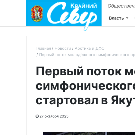
Общественн
Власть
Главная
Новости
Арктика и ДФО
Первый поток молодёжного симфонического ор
Первый поток 
симфоническог
стартовал в Яку
27 октября 2025