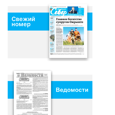
Свежий
номер