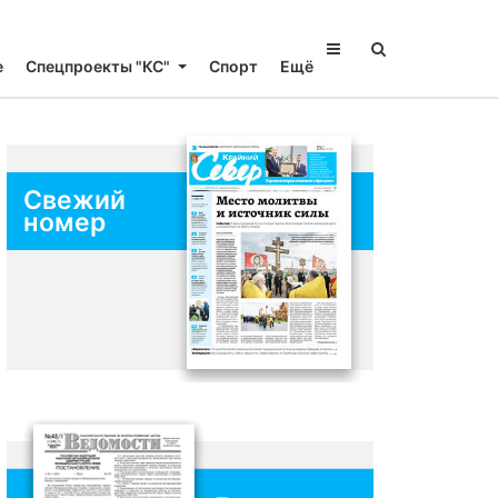
е
Спецпроекты "КС"
Спорт
Ещё
Свежий
номер