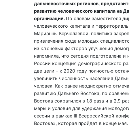
дальневосточных регионов, представит
развитию человеческого капитала на Д
организаций.
По словам заместителя ди
человеческого капитала и территориал
Марианны Керчелаевой, политика закре
привлечения сюда молодых специалисто
из ключевых факторов улучшения демог
напомнила, что сегодня подготовлена и
России концепция демографического ра
две цели – к 2020 году полностью остано
увеличить численность населения Дальне
человек. Как ранее неоднократно отме
развитию Дальнего Востока, по сравнен
Востока сократился в 1,8 раза и в 2,9 р
меры и условия для удержания молодого
сессии в рамках III Всероссийской кон
Востока», которая пройдет в конце мая.