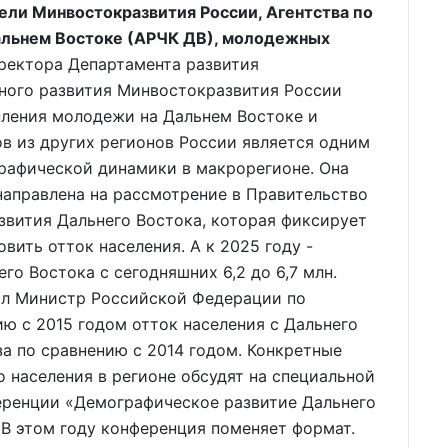
ели Минвостокразвития России, Агентства по
альнем Востоке (АРЧК ДВ), молодежных
ректора Департамента развития
ьного развития Минвостокразвития России
пления молодежи на Дальнем Востоке и
в из других регионов России является одним
рафической динамики в макрорегионе. Она
 направлена на рассмотрение в Правительство
звития Дальнего Востока, которая фиксирует
вить отток населения. А к 2025 году -
го Востока с сегодняшних 6,2 до 6,7 млн.
чал Министр Российской Федерации по
ию с 2015 годом отток населения с Дальнего
аза по сравнению с 2014 годом. Конкретные
 населения в регионе обсудят на специальной
ференции «Демографическое развитие Дальнего
 В этом году конференция поменяет формат.