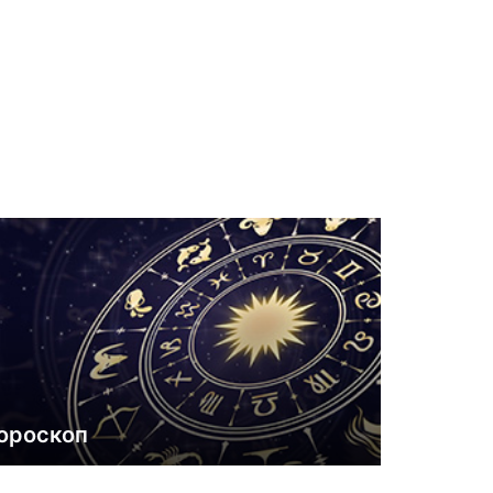
ороскоп