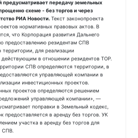
й предусматривает передачу земельных
прощенно схеме - без торгов и через
тство РИА Новости.
Текст законопроекта
роектов нормативных правовых актов. В
ится, что Корпорация развития Дальнего
по предоставлению резидентам СПВ
о территории, для реализации
с действующим в отношении резидентов ТОР.
ерритории СПВ определяются территории, в
редоставляются управляющей компании в
ализации инвестиционных проектов.
онных проектов определяются решением
предложений управляющей компании», —
дусматривает поправки в Земельный кодекс,
к предоставляется в аренду без торгов. УК
ением участка в аренду без торгов для
 СПВ.