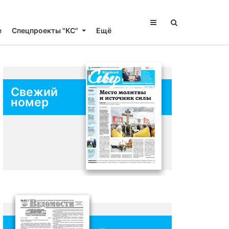
е
Спецпроекты "КС"
Ещё
Свежий
номер