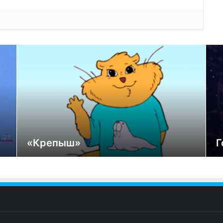
«Крепыш»
Г