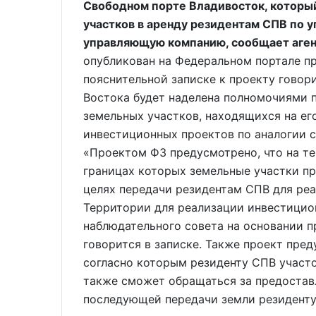
Свободном порте Владивосток, которы
участков в аренду резидентам СПВ по у
управляющую компанию, сообщает аген
опубликован на Федеральном портале п
пояснительной записке к проекту говор
Востока будет наделена полномочиями 
земельных участков, находящихся на ег
инвестиционных проектов по аналогии 
«Проектом ФЗ предусмотрено, что на т
границах которых земельные участки п
целях передачи резидентам СПВ для ре
Территории для реализации инвестици
наблюдательного совета на основании 
говорится в записке. Также проект пре
согласно которым резиденту СПВ участо
также сможет обращаться за предоставл
последующей передачи земли резиденту