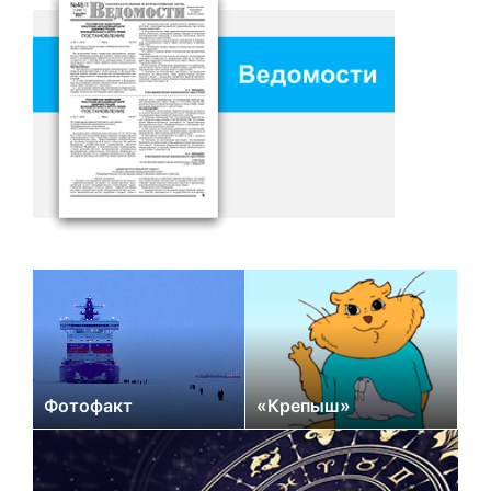
Фотофакт
«Крепыш»