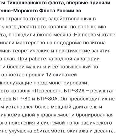
ты Тихоокеанского флота, впервые приняли
оенно-Морского Флота России во
онетранспортёров, задействованных в
льшого десантного корабля, по сообщению
га, проходили около месяца. На первом этапе
ивали мастерство на вододроме полигона
лись теоретические и практические занятия
а плав. При работе на водной акватории
ти боевой машины и её повышенный по
 Горностае прошли 12 экипажей
еннослужащие продемонстрировали
ого корабля «Пересвет». БТР-82А – результат
ров БТР-80 и БТР-80А. Он превосходит их не
ем установлен более мощный двигатель и
ния командной управляемости бронированная
ого поколения и системой топографического
ине улучшена обитаемость экипажа и десанта.