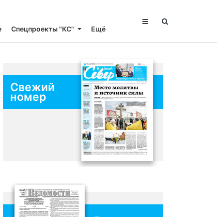
е
Спецпроекты "КС"
Ещё
Свежий
номер