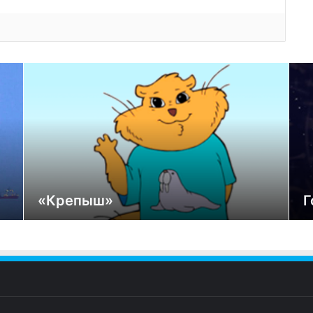
«Крепыш»
Г