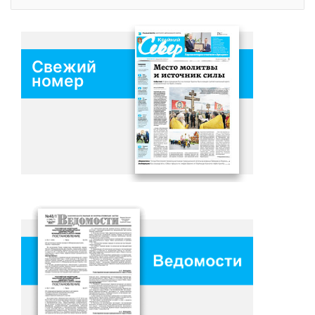
Свежий
номер