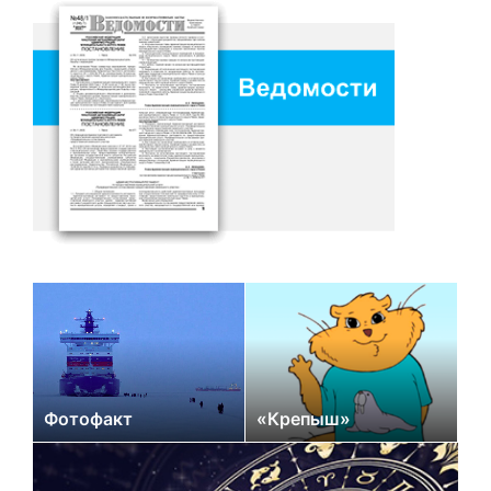
Фотофакт
«Крепыш»