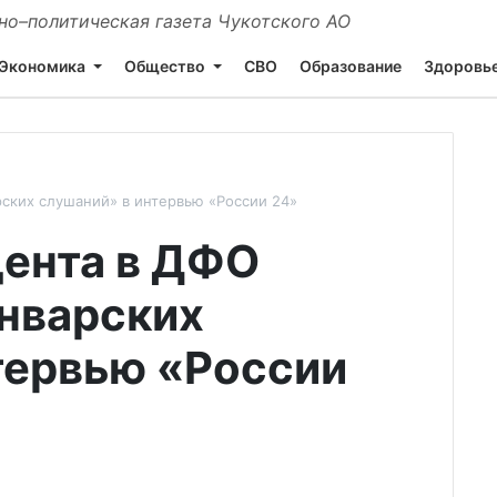
о–политическая газета Чукотского АО
Экономика
Общество
СВО
Образование
Здоровь
рских слушаний» в интервью «России 24»
ента в ДФО
январских
тервью «России