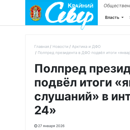
Общественн
Власть
Главная
Новости
Арктика и ДФО
Полпред президента в ДФО подвёл итоги «янва
Полпред презид
подвёл итоги «
слушаний» в ин
24»
27 января 2026