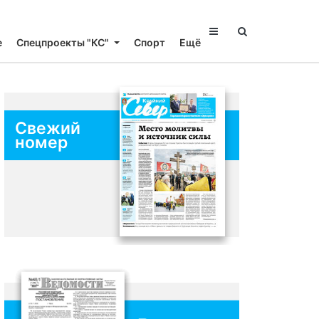
е
Спецпроекты "КС"
Спорт
Ещё
Свежий
номер