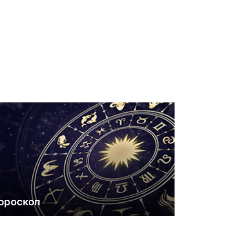
ороскоп