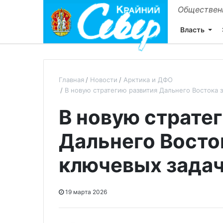
Общественн
Власть
Главная
Новости
Арктика и ДФО
В новую стратегию развития Дальнего Востока 
В новую страте
Дальнего Восто
ключевых зада
19 марта 2026