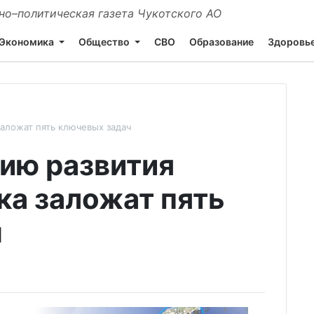
о–политическая газета Чукотского АО
Экономика
Общество
СВО
Образование
Здоровь
заложат пять ключевых задач
гию развития
ка заложат пять
ч