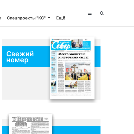
е
Спецпроекты "КС"
Ещё
Свежий
номер