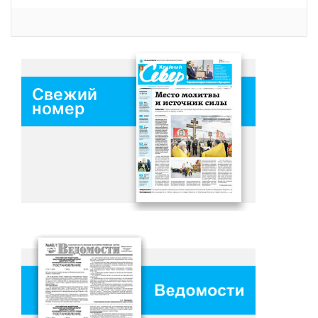
Свежий
номер