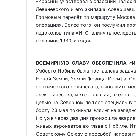
«Красин» участвовал в спасении челюск
Леваневского и его экипажа, совершав
Громовым перелёт по маршруту Москва 
операциях. Более того, он послужил пр
ледоколов типа «И. Сталин» (впоследст
половине 1930-х годов.
ВСЕМИРНУЮ СЛАВУ ОБЕСПЕЧИЛА «И
Умберто Нобиле была поставлена задач
Новой Земли, Земли Франца-Иосифа, Се
арктического архипелага, выполнить ис
электричества, метеорологии, океаногр
целью на Северном полюсе специальную 
борту 23 мая покинула эллинг на западн
Но уже через два дня произошла авария 
живых аэронавтов во главе с Нобиле. И
Советскому Союзу с просьбой направить