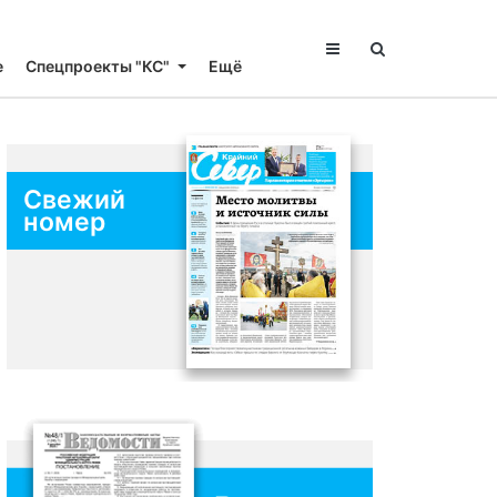
е
Спецпроекты "КС"
Ещё
Свежий
номер