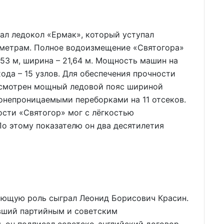
ал ледокол «Ермак», который уступал
аметрам. Полное водоизмещение «Святогора»
,53 м, ширина – 21,64 м. Мощность машин на
 хода – 15 узлов. Для обеспечения прочности
усмотрен мощный ледовой пояс шириной
онепроницаемыми переборками на 11 отсеков.
сти «Святогор» мог с лёгкостью
По этому показателю он два десятилетия
яющую роль сыграл Леонид Борисович Красин.
вший партийным и советским
 он подписал советско-английский договор,