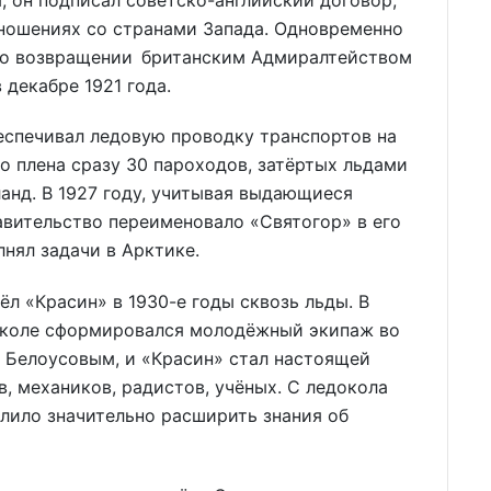
ношениях со странами Запада. Одновременно
я о возвращении британским Адмиралтейством
 декабре 1921 года.
беспечивал ледовую проводку транспортов на
о плена сразу 30 пароходов, затёртых льдами
анд. В 1927 году, учитывая выдающиеся
авительство переименовало «Святогор» в его
нял задачи в Арктике.
ёл «Красин» в 1930-е годы сквозь льды. В
околе сформировался молодёжный экипаж во
 Белоусовым, и «Красин» стал настоящей
, механиков, радистов, учёных. С ледокола
олило значительно расширить знания об