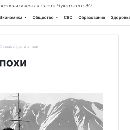
о–политическая газета Чукотского АО
Экономика
Общество
СВО
Образование
Здоровь
Сквозь льды и эпохи
эпохи