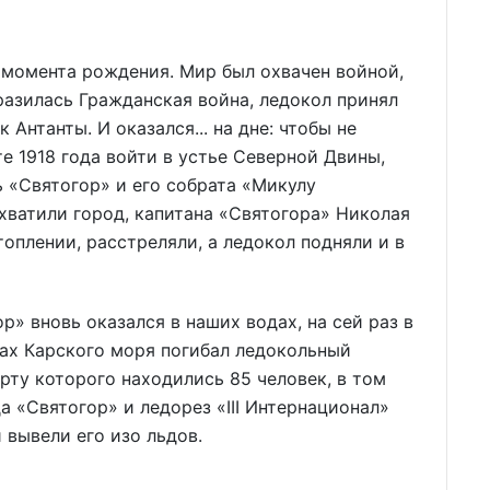
 момента рождения. Мир был охвачен войной,
разилась Гражданская война, ледокол принял
 Антанты. И оказался... на дне: чтобы не
е 1918 года войти в устье Северной Двины,
ь «Святогор» и его собрата «Микулу
хватили город, капитана «Святогора» Николая
оплении, расстреляли, а ледокол подняли и в
р» вновь оказался в наших водах, на сей раз в
дах Карского моря погибал ледокольный
ту которого находились 85 человек, в том
а «Святогор» и ледорез «III Интернационал»
вывели его изо льдов.