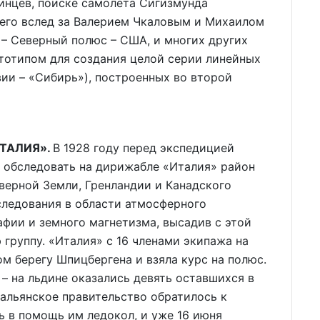
инцев, поиске самолёта Сигизмунда
шего вслед за Валерием Чкаловым и Михаилом
– Северный полюс – США, и многих других
ототипом для создания целой серии линейных
вии – «Сибирь»), построенных во второй
ТАЛИЯ».
В 1928 году перед экспедицией
а обследовать на дирижабле «Италия» район
верной Земли, Гренландии и Канадского
следования в области атмосферного
афии и земного магнетизма, высадив с этой
группу. «Италия» с 16 членами экипажа на
ом берегу Шпицбергена и взяла курс на полюс.
– на льдине оказались девять оставшихся в
тальянское правительство обратилось к
 в помощь им ледокол, и уже 16 июня