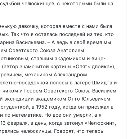
ь судьбой челюскинцев, с некоторыми были на
енькую девочку, которая вместе с нами была
ых. Так что я осталась последней из тех, кто
арина Васильевна. – А ведь в своё время мы
оем Советского Союза Анатолием
етниковым, ставшим академиком и вице-
(автор знаменитой картины «Опять двойка»),
уревичем, механиком Александром
злётно-посадочной полосы в лагере Шмидта и
лётчиком и Героем Советского Союза Василием
ой экспедиции академиком Отто Юльевичем
туденткой, в 1952 году, когда он приезжал в
и по математике. Но все они умерли, а я
13 февраля, в день, когда затонул «Челюскин»,
бирались челюскинцы. Говорят, что теперь