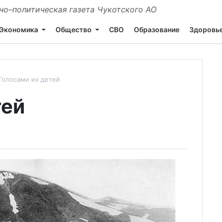
о–политическая газета Чукотского АО
Экономика
Общество
СВО
Образование
Здоровь
Голосами их детей
тей