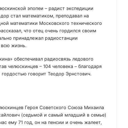
люскинской эпопеи – радист экспедиции
одор стал математиком, преподавал на
дной математики Московского технического
ассказал, что отец очень гордился своим
ально принадлежал радиостанции
 всю жизнь.
кина» обеспечивал радиосвязь ледового
ав челюскинцев – 104 человека – благодаря
с гордостью говорит Теодор Эрнстович.
елюскинцев Героя Советского Союза Михаила
хайлович (седьмой и самый младший в семье)
ас ему 71 год, он на пенсии и очень жалеет,