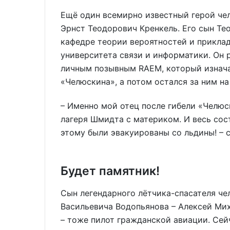
Ещё один всемирно известный герой че
Эрнст Теодорович Кренкель. Его сын Те
кафедре теории вероятностей и прикла
университета связи и информатики. Он р
личным позывным RAEM, который изнач
«Челюскина», а потом остался за ним на
– Именно мой отец после гибели «Челюс
лагеря Шмидта с материком. И весь сост
этому были эвакуированы со льдины! – 
Будет памятник!
Сын легендарного лётчика-спасателя ч
Васильевича Водопьянова – Алексей Ми
– тоже пилот гражданской авиации. Сейч