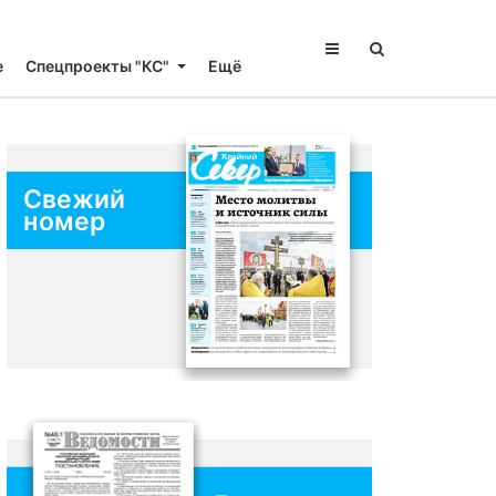
е
Спецпроекты "КС"
Ещё
Свежий
номер