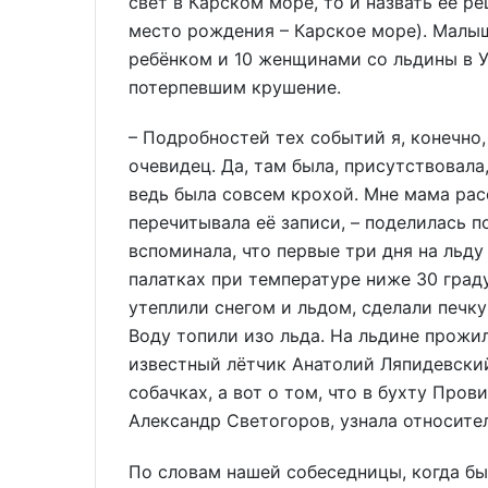
свет в Карском море, то и назвать её ре
место рождения – Карское море). Малыш
ребёнком и 10 женщинами со льдины в У
потерпевшим крушение.
– Подробностей тех событий я, конечно, 
очевидец. Да, там была, присутствовала,
ведь была совсем крохой. Мне мама расс
перечитывала её записи, – поделилась п
вспоминала, что первые три дня на льду
палатках при температуре ниже 30 граду
утеплили снегом и льдом, сделали печку
Воду топили изо льда. На льдине прожил
известный лётчик Анатолий Ляпидевский
собачках, а вот о том, что в бухту Про
Александр Светогоров, узнала относите
По словам нашей собеседницы, когда бы