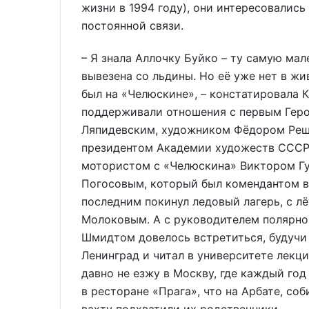
жизни в 1994 году), они интересовалис
постоянной связи.
– Я знала Аллочку Буйко – ту самую мал
вывезена со льдины. Но её уже нет в жив
был на «Челюскине», – констатировала К
поддерживали отношения с первым Гер
Ляпидевским, художником Фёдором Реш
президентом Академии художеств СССР 
мотористом с «Челюскина» Виктором Г
Погосовым, который был комендантом в
последним покинул ледовый лагерь, с 
Молоковым. А с руководителем полярн
Шмидтом довелось встретиться, будучи с
Ленинград и читал в университете лекци
давно не езжу в Москву, где каждый год 
в ресторане «Прага», что на Арбате, со
вахту подхватили их родственники.